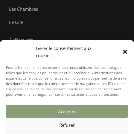
Les Chambres
Le Gîte
À découvrir
Gérer le consentement aux
Contact
cookies
Pour offrir les meilleures expériences, nous utilisons des technologies
Accueil Vélo
telles que les cookies pour stocker et/ou accéder aux informations des
appareils. Le fait de consentir à ces technologies nous permettra de traiter
des données telles que le comportement de navigation ou les ID uniques
sur ce site. Le fait de ne pas consentir ou de retirer son consentement
RÉSERVER
peut avoir un effet négatif sur certaines caractéristiques et fonctions.
Accepter
Mentions légales
Gestion des cookies
Refuser
Conditions Générales de Vente