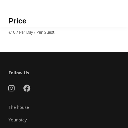
Price
€
10
/ Per Day / Per Guest
Follow Us
The house
Your stay