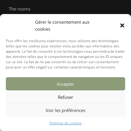
The rooms
The cottage
Gérer le consentement aux
cookies
To discover
Pour offrir les meilleures expériences, nous utilisons des technologies
telles que les cookies pour stocker et/ou accéder aux informations des
Contact us
appareils. Le fait de consentir à ces technologies nous permettra de traiter
des données telles que le comportement de navigation ou les ID uniques
sur ce site. Le fait de ne pas consentir ou de retirer son consentement
peut avoir un effet négatif sur certaines caractéristiques et fonctions.
BOOK NOW
Accepter
Legal notices
Privacy & Policy
Cookies management
Refuser
Copyright. All right reserved.
Voir les préférences
Politique de cookies