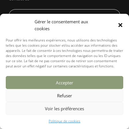
BOOK NOW
Gérer le consentement aux
cookies
Legal notices
Privacy & Policy
Cookies management
Pour offrir les meilleures expériences, nous utilisons des technologies
telles que les cookies pour stocker et/ou accéder aux informations des
Copyright. All right reserved.
appareils. Le fait de consentir à ces technologies nous permettra de traiter
des données telles que le comportement de navigation ou les ID uniques
sur ce site. Le fait de ne pas consentir ou de retirer son consentement
peut avoir un effet négatif sur certaines caractéristiques et fonctions.
Accepter
Refuser
Voir les préférences
Politique de cookies