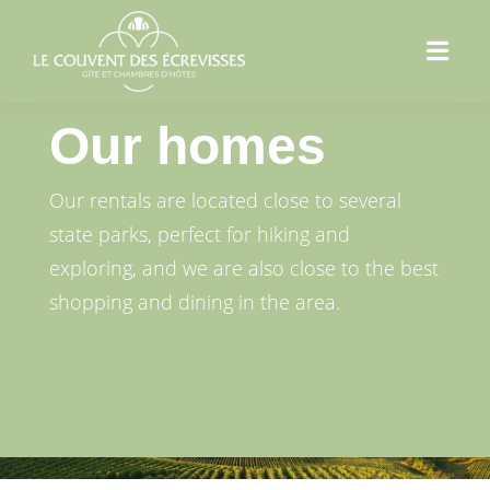
Our homes
Our rentals are located close to several
state parks, perfect for hiking and
exploring, and we are also close to the best
shopping and dining in the area.