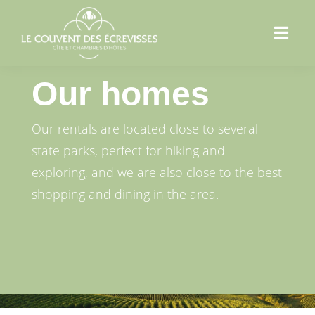
Our homes
Our rentals are located close to several
state parks, perfect for hiking and
exploring, and we are also close to the best
shopping and dining in the area.